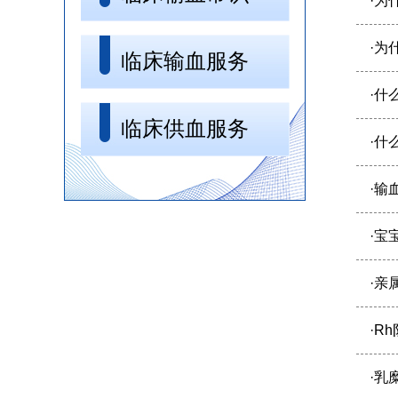
·
为
·
为
临床输血服务
·
什
临床供血服务
·
什
·
输
·
宝
·
亲
·
R
·
乳