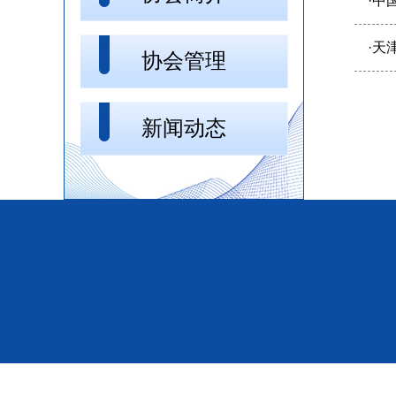
·
中
·
天
协会管理
新闻动态