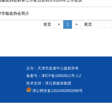
国输血协会财务工作委员会召开2026年工作会议
津市输血协会简介
首页
<
1
>
尾页
主办：天津市血液中心版权所有
备案号：津ICP备16002611号-1,2
技术支持：津云新媒体集团
津公网安备12010402002068号